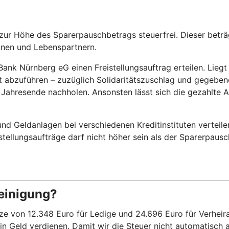
is zur Höhe des Sparerpauschbetrags steuerfrei. Dieser bet
nnen und Lebenspartnern.
nk Nürnberg eG einen Freistellungsauftrag erteilen. Liegt un
abzuführen – zuzüglich Solidaritätszuschlag und gegebenenf
or Jahresende nachholen. Ansonsten lässt sich die gezahlte
d Geldanlagen bei verschiedenen Kreditinstituten verteile
eistellungsaufträge darf nicht höher sein als der Sparerpaus
einigung?
on 12.348 Euro für Ledige und 24.696 Euro für Verheiratet
kein Geld verdienen. Damit wir die Steuer nicht automatisch