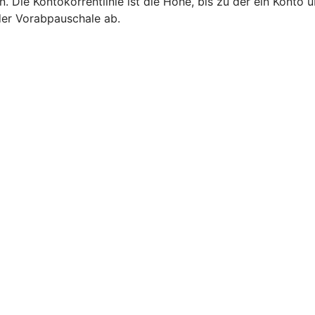
n. Die Kontokorrentlinie ist die Höhe, bis zu der ein Kont
 der Vorabpauschale ab.