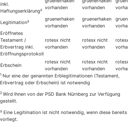
gruenerhaken
gruenerhaken
gruen
inkl.
vorhanden
vorhanden
vorh
Haftungserklärung²
gruenerhaken
gruenerhaken
gruen
Legitimation³
vorhanden
vorhanden
vorh
Eröffnetes
Testament /
rotesx
nicht
rotesx
nicht
rotes
Erbvertrag inkl.
vorhanden
vorhanden
vorh
Eröffnungsprotokoll
rotesx
nicht
rotesx
nicht
rotes
Erbschein
vorhanden
vorhanden
vorh
1
Nur eine der genannten Erblegitimationen (Testament,
Erbvertrag oder Erbschein) ist notwendig
2
Wird Ihnen von der PSD Bank Nürnberg zur Verfügung
gestellt.
³ Eine Legitimation ist nicht notwendig, wenn diese bereits
vorliegt.