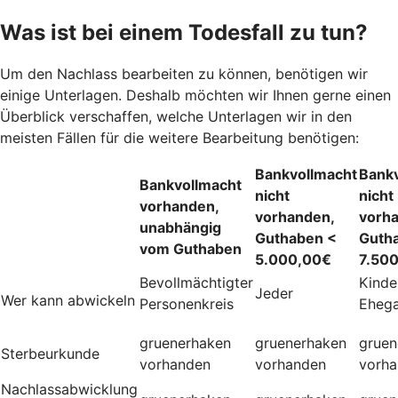
Was ist bei einem Todesfall zu tun?
Um den Nachlass bearbeiten zu können, benötigen wir
einige Unterlagen. Deshalb möchten wir Ihnen gerne einen
Überblick verschaffen, welche Unterlagen wir in den
meisten Fällen für die weitere Bearbeitung benötigen:
Bankvollmacht
Bank
Bankvollmacht
nicht
nicht
vorhanden,
vorhanden,
vorh
unabhängig
Guthaben <
Guth
vom Guthaben
5.000,00€
7.50
Bevollmächtigter
Kinde
Jeder
Wer kann abwickeln
Personenkreis
Ehega
gruenerhaken
gruenerhaken
gruen
Sterbeurkunde
vorhanden
vorhanden
vorh
Nachlassabwicklung