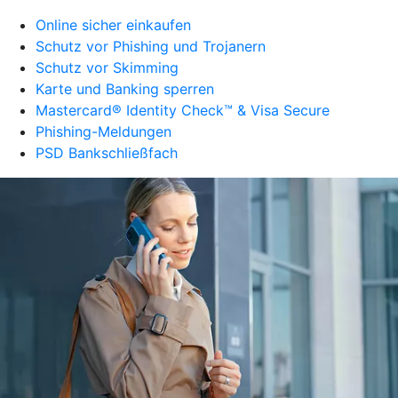
Online sicher einkaufen
Schutz vor Phishing und Trojanern
Schutz vor Skimming
Karte und Banking sperren
Mastercard® Identity Check™ & Visa Secure
Phishing-Meldungen
PSD Bankschließfach